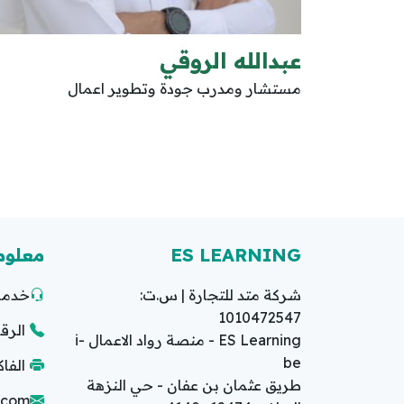
عبدالله الروقي
مستشار ومدرب جودة وتطوير اعمال
ES LEARNING
معلوم
شركة متد للتجارة | س.ت:
خدمة 
1010472547
الرقم ا
ES Learning - منصة رواد الاعمال i-
be
الفاكس: 2
طريق عثمان بن عفان - حي النزهة
g.com