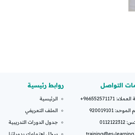
ات التواصل
روابط رئيسية
العملاء:
+966552571171
الرئيسية
لموحد: 920019101
الملف التعريفي
011212231
جدول الدورات التدريبية
training@es-learnin
سجّل اهتمامك بدوراتنا