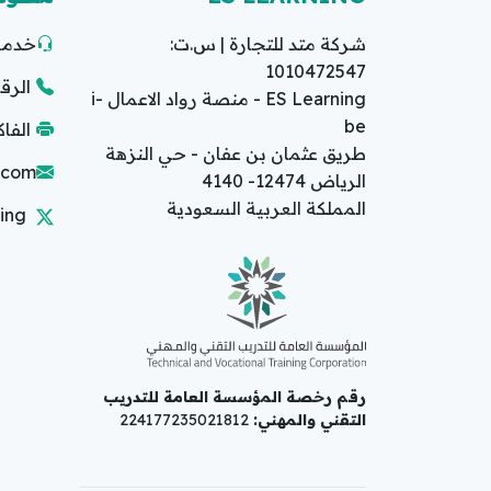
شركة متد للتجارة | س.ت:
خدمة 
1010472547
الرقم ا
ES Learning - منصة رواد الاعمال i-
be
الفاكس: 2
طريق عثمان بن عفان - حي النزهة
g.com
الرياض 12474- 4140
المملكة العربية السعودية
ing
رقم رخصة المؤسسة العامة للتدريب
التقني والمهني:
224177235021812