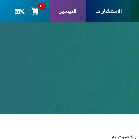
0
الاستشارات
التيسير
حترم خصوصية