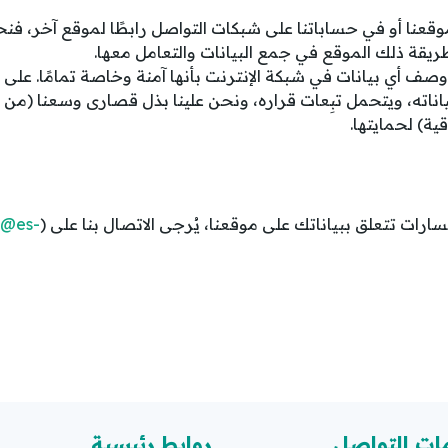
وقعنا أو في حساباتنا على شبكات التواصل رابطًا لموقع آخر، فن
قة ذلك الموقع في جمع البيانات والتعامل معها.
ن وصف أي بيانات في شبكة الإنترنت بأنها آمنة وخاصة تمامًا. على 
ناته، ويتحمل تبِعات قراره، ونحن علينا بذل قصارى وسعنا (من ال
قية) لحمايتها.
سارات تتعلق ببياناتك على موقعنا، يُرجى الاتصال بنا على (
g@es-
ات التواصل
روابط رئيسية