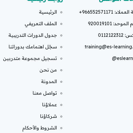
العملاء:
+966552571171
الرئيسية
لموحد: 920019101
الملف التعريفي
011212231
جدول الدورات التدريبية
training@es-learnin
سجّل اهتمامك بدوراتنا
@eslearn
تسجيل مجموعة متدربين
من نحن
المدونة
تواصل معنا
عملاؤنا
شركاؤنا
الشروط والأحكام