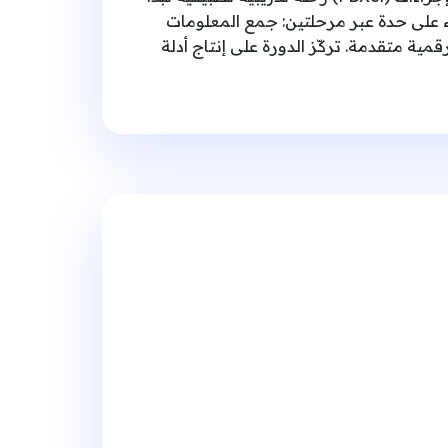
ء على حدة عبر مرحلتين: جمع المعلومات
ثم نمذجة الإجراء باستخدام لغات معتمدة مثل EPC وBPMN 2.0 عبر منصة رقمية متقدمة. تركّز الدورة على إنتاج أدلة