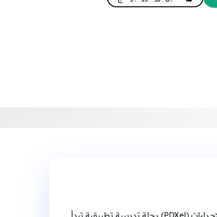
توثيق الإجراءات هو الأساس الذي تُبنى عليه جودة الأداء واستمرارية الأعمال. تمنحك دورة الاحتراف في توثيق الإجراءات (PDXel) رحلة تدريبية تطبيقية تبدأ