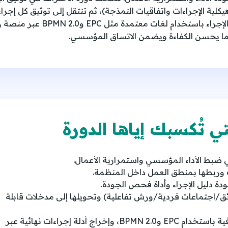
ية الإجراءات واتفاقيات النمذجة)، ثم تنتقل إلى توثيق كل إجرا
من الوثائق والاجتماعات والورش، 
 بما يحسن الكفاءة ويضمن الاتساق المؤسسي.
ي تُكسبك إياها الدورة
ي ضبط الأداء المؤسسي واستمرارية الأعمال.
ت وربطها بمنطق العمل داخل المنظمة.
دة دليل الإجراء وأداة فحص الجودة.
ق/اجتماعات فردية/ورش تفاعلية) وتحويلها إلى مدخلات قابلة
نمذجة الإجراءات بصياغة بصرية احترافية باستخدام EPC وBPMN 2.0، وإخراج أدلة إجراءات نهائية عبر