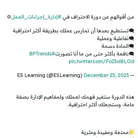
من أقوالهم عن دورة الاحتراف في
#إدارة_إجراءات_العمل
⚙
🗨تستطيع بعدها أن تمارس عملك بطريقة أكثر احترافية
🗨تفاعلية وعملية
🗨المادة دسمة
🗨نافعة بأكثر حتى من ما أنا تصورت
#BPTrends
pic.twitter.com/FoI3ol8LOd
December 25, 2023
— ES Learning (@ESLearning)
هذه الدورة ستغير فهمك لعملك ولمفاهيم الإدارة بصفة
عامة، وستجعلك أكثر احترافية.
ممتعة ومفيدة ومثرية