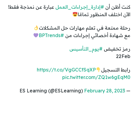
كنت أظن أن
#إدارة_إجراءات_العمل
عبارة عن نمذجة فقط!
الآن اختلف المنظور تمامًا
رحلة ممتعة في تعلم مهارات حل المشكلات
مع شهادة أخصائي إجراءات من
#BPTrends
رمز تخفيض
#يوم_التأسيس
22Feb
رابط التسجيل
https://t.co/VgGCCfSqXP
pic.twitter.com/ZQ1w6gEqM0
February 28, 2023
— ES Learning (@ESLearning)