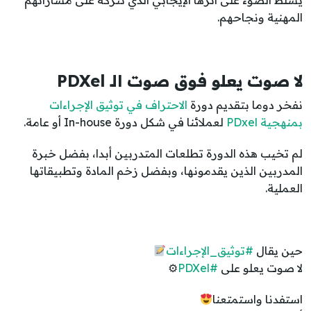
يسلط الضوء على أثرها الإيجابي الذي تتركه على مساراتهم
المهنية ونجاحهم.
لا صوت يعلو فوق صوت الـ PDXel
نفخر دوما بتقديم دورة
الاحتراف في توثيق الإجراءات
بمنهجية PDxel
لعملائنا في شكل دورة In-house أو عامة.
لم تخيب هذه الدورة تطلعات المتدربين أبدا، بفضل خبرة
المدربين الذين يقدمونها، وبفضل زخم المادة وتطبيقاتها
العملية.
حين يقال
#توثيق_الإجراءات
لا صوت يعلو على
#PDXel
⚙
استفدنا واستمتعنا