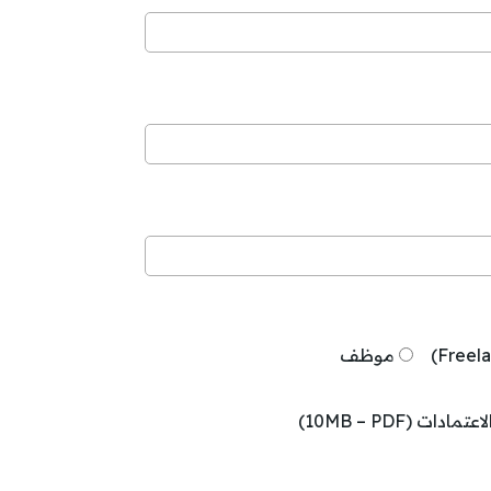
موظف
ات (10MB – PDF)