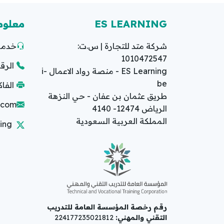
ES LEARNING
معلوم
شركة متد للتجارة | س.ت:
خدمة 
1010472547
الرقم ا
ES Learning - منصة رواد الاعمال i-
be
الفاكس: 2
طريق عثمان بن عفان - حي النزهة
g.com
الرياض 12474- 4140
المملكة العربية السعودية
ing
رقم رخصة المؤسسة العامة للتدريب
التقني والمهني:
224177235021812