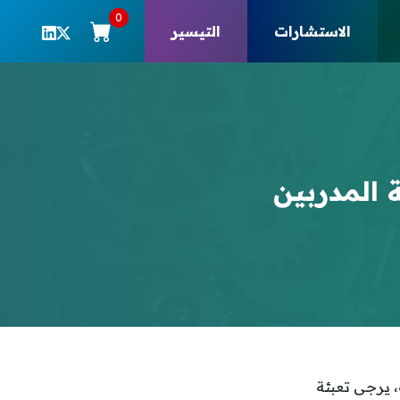
0
الاستشارات
التيسير
 المدربين
، يرجى تعبئة