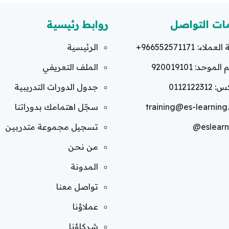
ات التواصل
روابط رئيسية
العملاء:
+966552571171
الرئيسية
لموحد: 920019101
الملف التعريفي
011212231
جدول الدورات التدريبية
training@es-learnin
سجّل اهتمامك بدوراتنا
@eslearn
تسجيل مجموعة متدربين
من نحن
المدونة
تواصل معنا
عملاؤنا
شركاؤنا