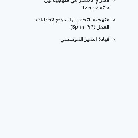
الحزام الأخضر في منهجية لين
ستة سيجما
منهجية التحسين السريع لإجراءات
العمل (SprintPiP)
قيادة التميز المؤسسي