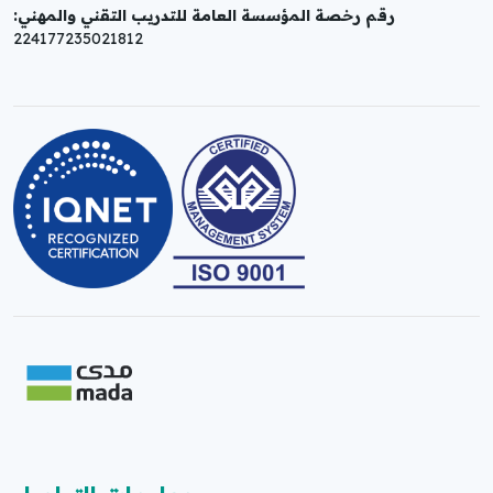
رقم رخصة المؤسسة العامة للتدريب التقني والمهني:
224177235021812