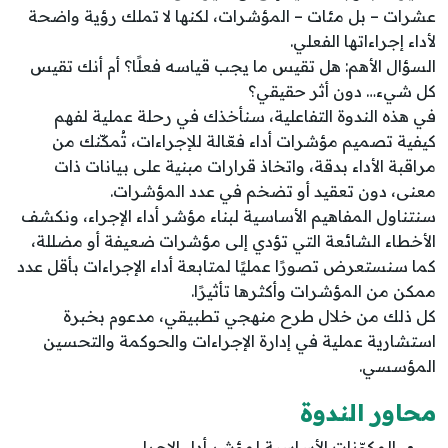
عشرات – بل مئات – المؤشرات، لكنها لا تملك رؤية واضحة
لأداء إجراءاتها الفعلي.
السؤال الأهم: هل تقيس ما يجب قياسه فعلًا؟ أم أنك تقيس
كل شيء… دون أثر حقيقي؟
في هذه الندوة التفاعلية، سنأخذك في رحلة عملية لفهم
كيفية تصميم مؤشرات أداء فعّالة للإجراءات، تُمكّنك من
مراقبة الأداء بدقة، واتخاذ قرارات مبنية على بيانات ذات
معنى، دون تعقيد أو تضخم في عدد المؤشرات.
سنتناول المفاهيم الأساسية لبناء مؤشر أداء الإجراء، ونكشف
الأخطاء الشائعة التي تؤدي إلى مؤشرات ضعيفة أو مضللة،
كما سنستعرض تصورًا عمليًا لمتابعة أداء الإجراءات بأقل عدد
ممكن من المؤشرات وأكثرها تأثيرًا.
كل ذلك من خلال طرح منهجي تطبيقي، مدعوم بخبرة
استشارية عملية في إدارة الإجراءات والحوكمة والتحسين
المؤسسي.
محاور الندوة
المكوّنات الأساسية لمؤشر أداء الإجراء