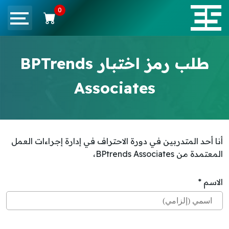
0
طلب رمز اختبار BPTrends
Associates
أنا أحد المتدربين في دورة الاحتراف في إدارة إجراءات العمل
المعتمدة من BPtrends Associates،
الاسم *