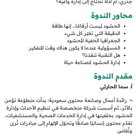
جذري، أم أداة تحتاج إلى إدارة واعية؟
محاور الندوة
الحشود ليست أرقامًا… إنها طاقة
الدقيقة التي تغيّر كل شيء
الجغرافيا الخفية للحشود
المسؤولية عندما لا يكون هناك وقت للتفكير
هل التقنية تنقذنا؟
إدارة الحشود كصناعة حياة
مقدم الندوة
أ. سما الحارثي
¬ رائدة أعمال وصانعة محتوى سعودية؛ بدأت متطوّعة تؤمن
بالأثر، ثم أسست شركة متخصصة في تنظيم الأحداث وإدارة
الحشود. بخلفيتها في إدارة الخدمات الصحية والمستشفيات،
تقدّم محتوى إنسانيًا صادقًا وتحوّل الإلهام إلى مبادرات تُرى
وتُقاس