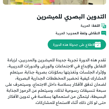
التدوين البصري للميسّرين
اللغة:
العربية
النقاش ولغة المدرب:
العربية
الاطلاع على جدولة هذه الدورة
تقدم هذه الدورة تجربة جديدة للميسّرين والمدربين، لزيادة
التفاعل والإبداع في الاجتماعات والورش والدورات التدريبية،
ولإثراء الجلسات وتغذيتها بمكوّنات بصرية جذابة. سيتعلم
المشارك كيفية تحضير المخططات الجدارية البصرية،
لضمان تدفق الأفكار بسلاسة داخل الاجتماع، وسيتعرف على
سبعة تنسيقات رسومية لذلك، وسيتعلم عن الرموز الجذابة
البسيطة، ليتمكّن من استعمالها بسلاسة في تدوين الأفكار
حتى لو كان ذلك أثناء الاستماع للمشاركات.