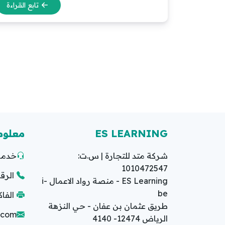
تابع القراءة
ES LEARNING
معلوم
شركة متد للتجارة | س.ت:
خدمة 
1010472547
الرقم ا
ES Learning - منصة رواد الاعمال i-
be
الفاكس: 2
طريق عثمان بن عفان - حي النزهة
g.com
الرياض 12474- 4140