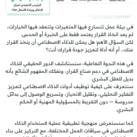
في بيئة عمل تتسارع فيها المتغيرات وتتعقد فيها الخيارات،
لم يعد اتخاذ القرار يعتمد فقط على الخبرة أو الحدس.
لكن السؤال الأهم: هل يمكن للذكاء الاصطناعي أن يتخذ القرار
عنك… أم أنه أداة لتعزيز جودة قرارك أنت؟
في هذه الندوة التفاعلية، سنستكشف الدور الحقيقي للذكاء
الاصطناعي في دعم صناع القرار، ونفكك المفهوم الشائع بأنه
بديل للعقل البشري.
سنتعرف على كيفية توظيف أدوات الذكاء الاصطناعي لتعزيز
التفكير التحليلي، وتقليل الانحياز، وتسريع الوصول إلى بدائل
مدروسة — دون التفريط بالمسؤولية المهنية أو الحكم
البشري.
كما سنستعرض منهجية تطبيقية عملية لاستخدام الذكاء
الاصطناعي في سياقات العمل المختلفة، مع التركيز على بناء