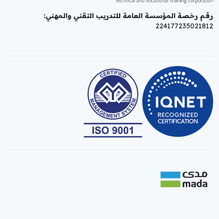
رقم رخصة المؤسسة العامة للتدريب التقني والمهني:
224177235021812