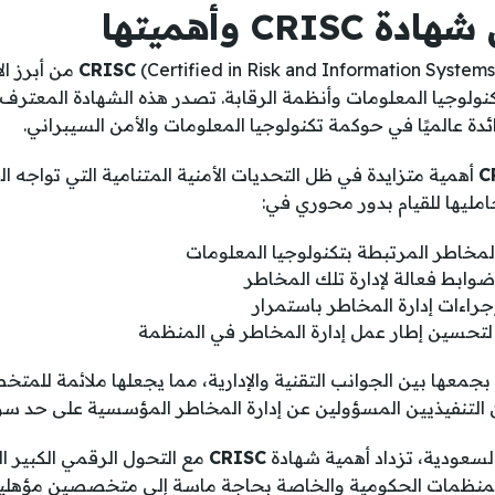
CRIS وأهميتها
CRISC
(nformation Systems Control
ولوجيا المعلومات وأنظمة الرقابة. تصدر هذه الشهادة المعترف ب
C
أهمية متزايدة في ظل التحديات الأمنية المتنامية التي تواجه
مليها للقيام بدور محوري في:
لمخاطر المرتبطة بتكنولوجيا المعلومات
وابط فعالة لإدارة تلك المخاطر
جراءات إدارة المخاطر باستمرار
لتحسين إطار عمل إدارة المخاطر في المنظمة
بجمعها بين الجوانب التقنية والإدارية، مما يجعلها ملائمة للمت
 التنفيذيين المسؤولين عن إدارة المخاطر المؤسسية على حد سوا
السعودية، تزداد أهمية شهادة
CRISC
مع التحول الرقمي الكبير ا
رؤية 2030. فالمنظمات الحكومية والخاصة بحاجة ماسة إلى متخصصين مؤهل