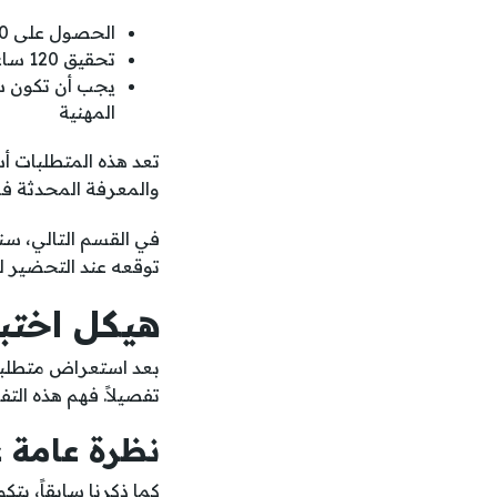
الحصول على 20 ساعة CPE سنوياً كحد أدنى
تحقيق 120 ساعة CPE خلال فترة ثلاث سنوات
يجب أن تكون ساعات CPE ذات 
المهنية
تعد هذه المتطلبات 
والمعرفة المحدثة في
في القسم التالي، س
توقعه عند التحضير لل
هيكل اختبار CRISC وم
بعد استعراض متطلب
تفصيلاً. فهم هذه ا
نظرة عامة ع
كما ذكرنا سابقاً، يتك