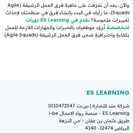
والآن، بعد أن تعرّفت على ماهية فرق العمل الرشيقة (Agile
Squads)، ما رأيك في البدء بإنشاء فرق في منظمتك لإحداث
تغييرات ملموسة؟
نقدّم في ES Learning دورات
مُتخصّصة
تُزوّد موظفيك بالخبرات والمهارات اللازمة للعمل
بِكفاءةٍ واحترافيةٍ ضمن فرق العمل الرشيقة (Agile Squads).
ES LEARNING
شركة متد للتجارة | س.ت: 1010472547
ES Learning - منصة رواد الاعمال i-be
طريق عثمان بن عفان - حي النزهة
الرياض 12474- 4140