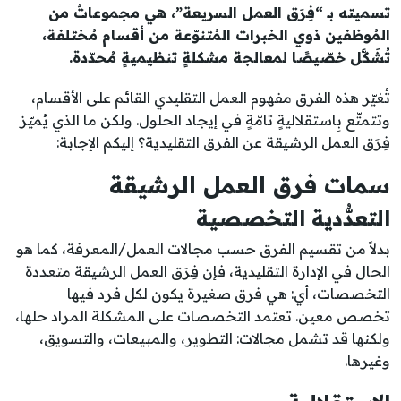
تسميته بـ “فِرَق العمل السريعة”، هي مجموعاتٌ من
المُوظفين ذوي الخبرات المُتنوّعة من أقسام مُختلفة،
تُشَكَّل خصّيصًا لمعالجة مشكلةٍ تنظيميةٍ مُحدّدة.
تُغيّر هذه الفرق مفهوم العمل التقليدي القائم على الأقسام،
وتتمتّع بِاستقلاليةٍ تامّةٍ في إيجاد الحلول. ولكن ما الذي يُميّز
فِرَق العمل الرشيقة عن الفرق التقليدية؟ إليكم الإجابة:
سمات فرق العمل الرشيقة
التعدُّدية التخصصية
بدلاً من تقسيم الفرق حسب مجالات العمل/المعرفة، كما هو
الحال في الإدارة التقليدية، فإن فِرَق العمل الرشيقة متعددة
التخصصات، أي: هي فرق صغيرة يكون لكل فرد فيها
تخصص معين. تعتمد التخصصات على المشكلة المراد حلها،
ولكنها قد تشمل مجالات: التطوير، والمبيعات، والتسويق،
وغيرها.