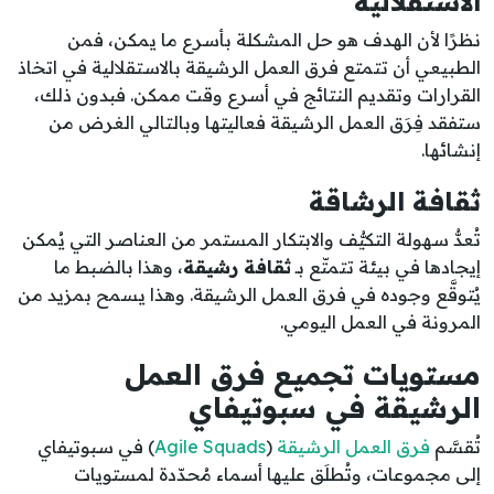
الاستقلالية
نظرًا لأن الهدف هو حل المشكلة بأسرع ما يمكن، فمن
الطبيعي أن تتمتع فرق العمل الرشيقة بالاستقلالية في اتخاذ
القرارات وتقديم النتائج في أسرع وقت ممكن. فبدون ذلك،
ستفقد فِرَق العمل الرشيقة فعاليتها وبالتالي الغرض من
إنشائها.
ثقافة الرشاقة
تُعدُّ سهولة التكيُّف والابتكار المستمر من العناصر التي يُمكن
إيجادها في بيئة تتمتّع بـ
ثقافة رشيقة
، وهذا بالضبط ما
يُتوقَّع وجوده في فرق العمل الرشيقة. وهذا يسمح بمزيد من
المرونة في العمل اليومي.
مستويات تجميع فرق العمل
الرشيقة في سبوتيفاي
تُقسَّم
فرق العمل الرشيقة
(
Agile Squads
) في سبوتيفاي
إلى مجموعات، وتُطلَق عليها أسماء مُحدّدة لمستويات