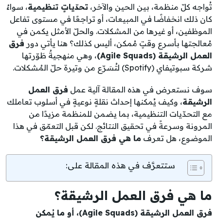
تُواجه كلّ منظمة، بين الحين والآخر،
تحدّياتٍ تنظيمية
، سواءٌ
كان ذلك انخفاضًا في المبيعات، أو تراجعًا في مستوى تفاعل
الموظفين، أو غيرها من المشكلات. والحلّ الأمثل يكمن في
مُعالجتها بأسرع وقتٍ مُمكن، أليس كذلك؟ هنا يأتي دور
فرق
العمل الرشيقة (Agile Squads)
، وهي منهجيةٌ طَوّرتها
شركة سبوتيفاي (Spotify) لتُسَرّع من وتيرة حلّ المُشكلات.
سوف نستعرض في هذه المقالة آلية عمل
فرق العمل
الرشيقة
، وكيف يُمكنها إحداث نقلةٍ نوعيةٍ في أسلوب تعاملك
مع التحدّيات التنظيمية، بما يضمن للمنظمة مزيدًا من
المرونة وسرعةً في تحقيق النتائج. لكن قبل التعمّق في هذا
الموضوع، هل تعرف
ما هي فرق العمل الرشيقة؟
ستتعرَّف في هذه المقالة على:
ما هي فرق العمل الرشيقة؟
فرق العمل الرشيقة (Agile Squads)، أو ما يُمكن