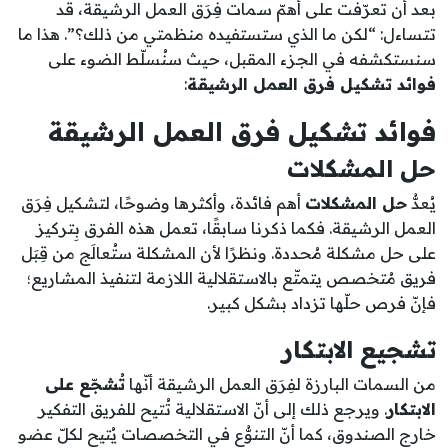
بعد أن تعرّفت على أهمّ سمات فِرَق العمل الرشيقة، قد
تتساءل: “لكن ما الذي ستستفيده منظمتي من ذلك؟”. هذا ما
سنستكشفه في الجزء المقبل، حيث سنُسلّط الضوء على
فوائد تشكيل فرق العمل الرشيقة
:
فوائد تشكيل فرق العمل الرشيقة
حل المشكلات
يُعدُّ
حل المشكلات
أهم فائدة، وأكثرها وضوحًا، لتشكيل فِرَق
العمل الرشيقة. فكما ذكرنا سابقًا، تعمل هذه الفرق بِتركيز
على حل مشكلة مُحددة. ونظرًا لأن المشكلة ستُعالَج من قِبَل
فريق مُتخصص يتمتّع بالاستقلالية اللازمة لتنفيذ المشاريع؛
فإنّ فرص حلّها تزداد بشكل كبير.
تشجيع الابتكار
من السمات البارزة لفِرَق العمل الرشيقة أنّها
تُشجّع على
الابتكار
. ويرجع ذلك إلى أنّ الاستقلالية تُتيح للفريق التفكير
خارج الصندوق، كما أنّ التنوُّع في التخصصات يُتيح لكلّ عضو