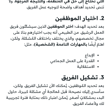
التي تحتاج إلى حلّ في المنظمة، والنتيجة المرجوّة.
ولا
تنسَ تحديد أهداف واضحة لتوجيه عمل الفريق.
2. اختيار الموظفين
بعد تحديد الهدف؛
اختر الموظفين
الذين سيشكّلون فريق
العمل الرشيق. من الطبيعي أنه يجب اختيارهم بناءً على
مجال تخصصهم، والذي يختلف باختلاف المُشكلة. ولكن،
اهتمّ أيضًا
بالمهارات الناعمة (الشخصية)
، مثل:
الإبداع
القدرة على العمل الجماعي
الاستقلالية
3. تشكيل الفريق
بعد تحديد المُوظفين، يُمكنك الآن تشكيل الفريق. ولكن،
سأسدي إليك نصيحة: قبل مُعالجة أي مشكلة كبيرة، حاول
البدء بمشكلاتٍ أصغر. يُمكن اعتبار ذلك بمثابة فترة تجريبية
لك ولأعضاء الفريق.