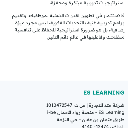
استراتيجيات تدريبية مبتكرة ومحفزة.
فالاستثمار في تطوير القدرات الذهنية لموظفيك، وتقديم
برامج تدريبية غنية بالتحديات الفكرية، ليس مجرد ميزة
إضافية، بل هو ضرورة استراتيجية للحفاظ على تنافسية
منظمتك وفاعليتها في عالم دائم التغير.
ES LEARNING
شركة متد للتجارة | س.ت: 1010472547
ES Learning - منصة رواد الاعمال i-be
طريق عثمان بن عفان - حي النزهة
الرياض 12474- 4140