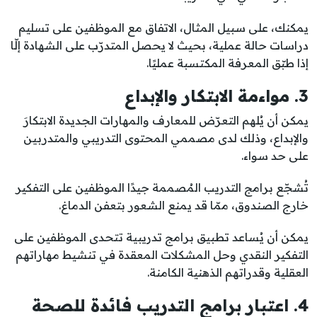
يمكنك، على سبيل المثال، الاتفاق مع الموظفين على تسليم
دراسات حالة عملية، بحيث لا يحصل المتدرّب على الشهادة إلّا
إذا طبّق المعرفة المكتسبة عمليًا.
3. مواءمة الابتكار والإبداع
يمكن أن يُلهم التعرّض للمعارف والمهارات الجديدة الابتكارَ
والإبداع، وذلك لدى مصممي المحتوى التدريبي والمتدربين
على حد سواء.
تُشجّع برامج التدريب المُصممة جيدًا الموظفين على التفكير
خارج الصندوق، ممّا قد يمنع الشعور بتعفن الدماغ.
يمكن أن يُساعد تطبيق برامج تدريبية تتحدى الموظفين على
التفكير النقدي وحل المشكلات المعقدة في تنشيط مهاراتهم
العقلية وقدراتهم الذهنية الكامنة.
4. اعتبار برامج التدريب فائدة للصحة