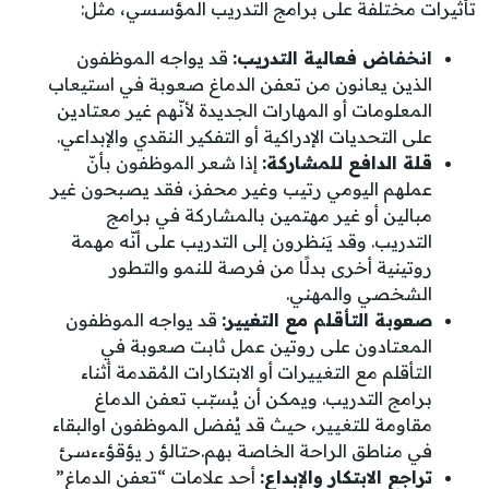
تأثيرات مختلفة على برامج التدريب المؤسسي، مثل:
انخفاض فعالية التدريب:
قد يواجه الموظفون
الذين يعانون من تعفن الدماغ صعوبة في استيعاب
المعلومات أو المهارات الجديدة لأنّهم غير معتادين
على التحديات الإدراكية أو التفكير النقدي والإبداعي.
قلة الدافع للمشاركة:
إذا شعر الموظفون بأنّ
عملهم اليومي رتيب وغير محفز، فقد يصبحون غير
مبالين أو غير مهتمين بالمشاركة في برامج
التدريب. وقد يَنظرون إلى التدريب على أنّه مهمة
روتينية أخرى بدلًا من فرصة للنمو والتطور
الشخصي والمهني.
صعوبة التأقلم مع التغيير:
قد يواجه الموظفون
المعتادون على روتين عمل ثابت صعوبة في
التأقلم مع التغييرات أو الابتكارات المُقدمة أثناء
برامج التدريب. ويمكن أن يُسبّب تعفن الدماغ
مقاومة للتغيير، حيث قد يُفضل الموظفون اوالبقاء
في مناطق الراحة الخاصة بهم.حتالؤ ر يؤقؤءءسئ
تراجع الابتكار والإبداع:
أحد علامات “تعفن الدماغ”