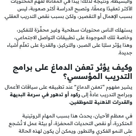
والبسيطة. ونتيجةً لذلك؛ يبدأ في المعاناة لفَهم المحتويات
الأكثر تعقيدًا وعمقًا، وتصبح الدراسة أكثر صعوبة، ليس
بسبب الإهمال أو التقصير، ولكن بسبب نقص التدريب العقلي.
يستهلك الناس محتويات سطحية وغير محفِّزة للتفكير،
وخاصة تلك الموجودة على تطبيقات التواصل الاجتماعي،
وهذا يؤثر سلبًا على الصبر، والتركيز، والقدرة على تعلّم أشياء
جديدة.
وكيف يؤثر تعفن الدماغ على برامج
التدريب المؤسسي؟
يشير مفهوم “تعفن الدماغ” عند تطبيقه على سياقات الأعمال
وبرامج التدريب عادةً إلى
ركود أو تدهور في سرعة البديهة
والقدرات الذهنية للموظفين.
في معظم الأحيان، يحدث هذا بسبب المهام الروتينية
المتكررة، أو نقص التحديات المحفزة، أو بيئة عمل لا تُشجع
على النمو الفكري والتطور. ويمكن أن يكون لهذه الحالة