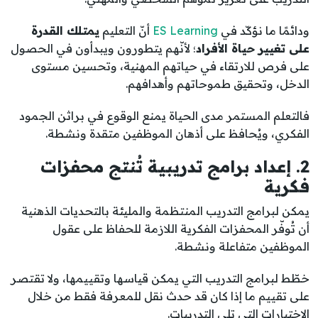
ودائمًا ما نؤكّد في
ES Learning
أنّ التعليم
يمتلك القدرة
على تغيير حياة الأفراد
؛ لأنّهم يتطورون ويبدأون في الحصول
على فرص للارتقاء في حياتهم المهنية، وتحسين مستوى
الدخل، وتحقيق طموحاتهم وأهدافهم.
فالتعلم المستمر مدى الحياة يمنع الوقوع في براثن الجمود
الفكري، ويُحافظ على أذهان الموظفين متقدة ونشطة.
2. إعداد برامج تدريبية تُنتج محفزات
فكرية
يمكن لبرامج التدريب المنتظمة والمليئة بالتحديات الذهنية
أن تُوفّر المحفزات الفكرية اللازمة للحفاظ على عقول
الموظفين متفاعلة ونشطة.
خطّط لبرامج التدريب التي يمكن قياسها وتقييمها، ولا تقتصر
على تقييم ما إذا كان قد حدث نقل للمعرفة فقط من خلال
الاختبارات التي تلي التدريبات.