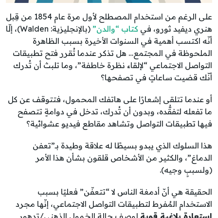
على الرغم من استخدام المصطلح لأول مرة عام 1854 من قِبل
هنري ديفيد ثورو، في
كتاب “والدن”
(بالإنجليزية: Walden)، إلّا
أنّه اكتسب أهمية في السنوات الأخيرة بسبب الظاهرة
الملحوظة في المجتمع… هل تذكر عندما تُقرر فتح تطبيقات
التواصل الاجتماعي “لإلقاء نظرة خاطفة”، وما تلبث أن تُدرك
أنّك قضيت ساعاتٍ في تصفحها؟
أو عندما تتلقى إشعارًا على هاتفك المحمول، فتتوقف عن كل
ما تفعله لتفقُّده، وبدون أن تُدرك، تدخل في دوامةٍ تتصفح
فيها تطبيقات التواصل وتشاهد مقاطع فيديو عشوائية؟
هذا السلوك الذي يبدو بسيطًا له علاقة وطيدة بـ”تعفن
الدماغ”، والكثير من الأشخاص قلقون بشأن هذا الأمر
(ولسببٍ وجيه).
الحقيقة هي أنّ أدمغة الناس لا “تتعفّن” فعليًا بسبب
الاستخدام المُفرط لتطبيقات التواصل الاجتماعي، إنّها مجرد
استعارة بلاغية قوية
لوصف حالة الخمول الذهني/تدهور