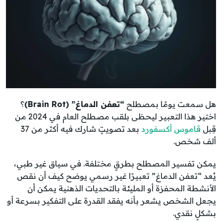
هل سمعت يومًا بمصطلح
“تعفن الدماغ” (Brain Rot)
؟
اختير هذا التعبير ليحظى بلقب مصطلح العام في 2024 من
قِبل
قاموس أكسفورد
بعد تصويتٍ شارك فيه أكثر من 37
ألف شخص.
يمكن تفسير المصطلح بطرقٍ مختلفة. في سياق غير طبي،
يُعد “تعفن الدماغ” تعبيرًا غير رسمي يوضح كيف أن نقص
الأنشطة المحفزة أو المليئة بالتحديات الذهنية يمكن أن
يجعل الشخص يشعر بأنه يفقد القدرة على التفكير بسرعة أو
بشكلٍ نقدي.