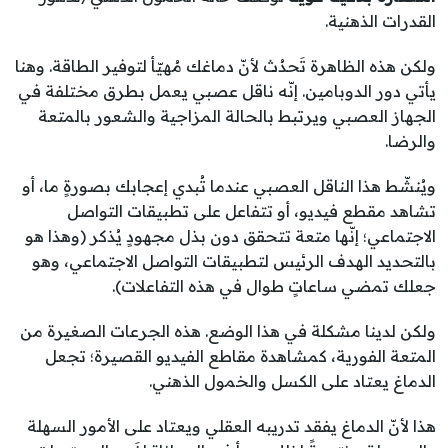
القدرات الذهنية.
ولكن هذه الظاهرة تَحدُث لأنّ دماغك مُهيّأ لتوفير الطاقة. وهنا
يأتي دور الدوبامين. إنّه ناقل عصبي يعمل بطرق مختلفة في
الجهاز العصبي ويرتبط بالحالة المزاجية والشعور بالمتعة
والرضا.
ويُنشّط هذا الناقل العصبي عندما تُبدي إعجابك بصورةٍ ما، أو
تشاهد مقطع فيديو، أو تتفاعل على تطبيقات التواصل
الاجتماعي؛ إنّها متعة تتحقق دون بذل مجهودٍ يُذكر (وهذا هو
بالتحديد الهدف الرئيس لتطبيقات التواصل الاجتماعي، وهو
جعلك تمضي ساعاتٍ طوال في هذه التفاعلات).
ولكن لدينا مشكلة في هذا الوضع. هذه الجرعات الصغيرة من
المتعة الفورية، كمشاهدة مقاطع الفيديو القصيرة؛ تجعل
الدماغ يعتاد على الكسل والخمول الذهني.
هذا لأنّ الدماغ يفقد تدريبه العقلي ويعتاد على الأمور السهلة