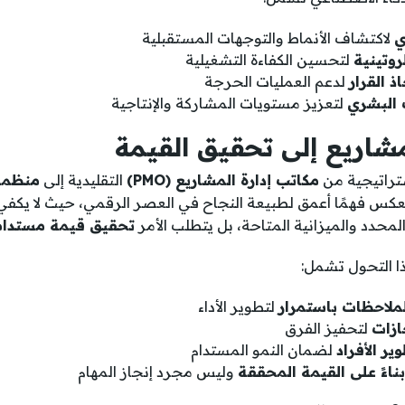
ي
لاكتشاف الأنماط والتوجهات المستقبلية
روتينية
لتحسين الكفاءة التشغيلية
ذ القرار
لدعم العمليات الحرجة
 البشري
لتعزيز مستويات المشاركة والإنتاجية
مشاريع إلى تحقيق القيمة
تراتيجية من
مكاتب إدارة المشاريع (PMO)
التقليدية إلى
منظما
يعكس فهمًا أعمق لطبيعة النجاح في العصر الرقمي، حيث لا يكفي
محدد والميزانية المتاحة، بل يتطلب الأمر
تحقيق قيمة مستدام
ذا التحول تشمل:
لملاحظات باستمرار
لتطوير الأداء
ازات
لتحفيز الفرق
ير الأفراد
لضمان النمو المستدام
ناءً على القيمة المحققة
وليس مجرد إنجاز المهام