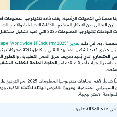
مذهلًا في التحولات الرقمية، يقف قادة تكنولوجيا المعلومات أم
ن المثالي بين الابتكار المتقدم والكفاءة التشغيلية والأمان الشا
وجيا المعلومات 2025 التي تعيد تشكيل مستقبل القطاع.
خصصة، بما في ذلك
تقرير “e: Worldwide IT Industry 2025
وّل جذري يُعيد تشكيل المشهد التقني بالكامل. ثلاثة محركات رئي
مي المتسارع
الذي يُعيد تعريف طرق العمل التقليدية، و
التطور ا
ب استراتيجيات أمنية متقدمة، و
الحاجة الملحة للكفاءة التشغي
حكمة.
هذا التقرير يقدم تحليلًا شاملًا لأهم اتجاهات 
 السيبراني المتنامية، ومرورًا بالفرص الهائلة للأتمتة الذكية، ووصو
واءمة الاستراتيجية.
في هذه المقالة على: