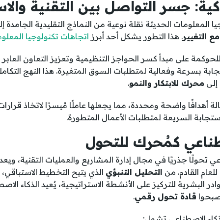
كية: جسر التواصل بين التقنية والاس
ا المعلومات الحديثة نقلة نوعية من النماذج التقليدية الجامدة 
ع التغيير
. هذا التطور يشكل أحد أبرز
اتجاهات تكنولوجيا المعلومات 
للحوكمة على مبدأ كسر الحواجز التنظيمية وتعزيز التعاون العابر ل
بة بسرعة وفعالية لمتطلبات السوق المتغيرة. هذا النهج التكام
 إلى
محرك للابتكار والنمو
.
ة أهدافًا واضحة ومحددة، مما يجعلها عاملًا مُيسرًا لاتخاذ قرارا
استجابة السريعة لمتطلبات الأعمال المتطورة.
طناعي كمُحرك للتحول
عي تحولًا جذريًا في مجال إدارة المشاريع والعمليات التقنية، ويع
للعام القادم. من
التحليل التنبؤي
الذي يتيح التخطيط الاستباقي، 
وادر البشرية للتركيز على الأنشطة الاستراتيجية، يُعيد الذكاء الاص
يصبحوا
قادة تحول رقمي
.
ذكاء الاصطناعي تشمل: