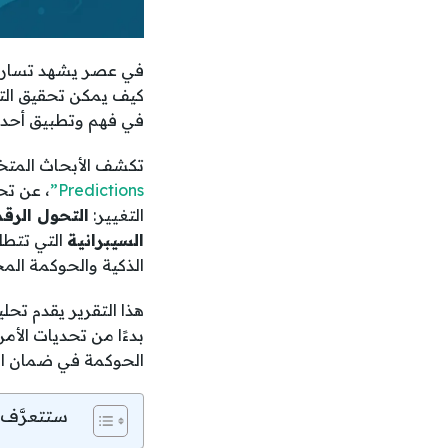
في عصر يشهد تسارعًا 
كيف يمكن تحقيق التواز
في فهم وتطبيق أحدث اتجاهات تكنول
تكشف الأبحاث المت
Predictions”
، عن تح
التغيير:
التحول الرق
السيبرانية
التي تتطل
الذكية والحوكمة الم
بدءًا من تحديات الأمن
الحوكمة في ضمان الم
ستتعرَّف 