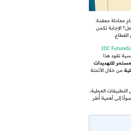
ام معادلة معقدة:
مل؟ الإجابة تكمن
IDC FutureScap
سية تقود هذا
لمستمر للتهديدات
لية
من خلال الأتمتة
تكنولوجيا المعلومات 2025، مع التركيز على التطبيقات العملية،
لًا إلى أهمية أُطر