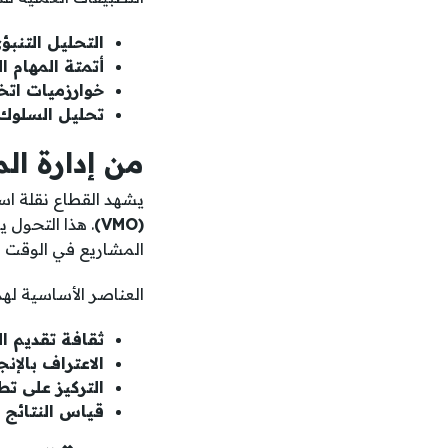
التحليل التنبؤ
أتمتة المهام ال
خوارزميات اتخا
تحليل السلوك
من إدارة ال
يشهد القطاع نقلة اس
(VMO)
. هذا التحول 
المشاريع في الوقت ال
العناصر الأساسية له
ثقافة تقديم ا
الاعتراف بالإنج
التركيز على تطو
قياس النتائج ب