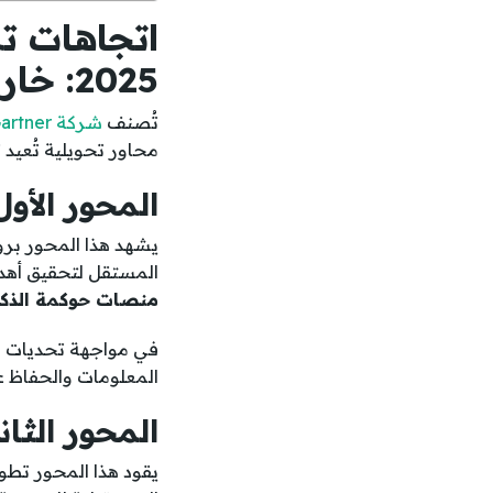
اتجاهات تك
2025: خارطة طريق جارتنر
تُصنف
شركة Gartner
محاور تحويلية تُعيد 
المحور الأو
يشهد هذا المحور بر
المستقل لتحقيق أهدا
منصات حوكمة الذكا
في مواجهة تحديات ا
المعلومات والحفاظ ع
المحور الثان
يقود هذا المحور تطو