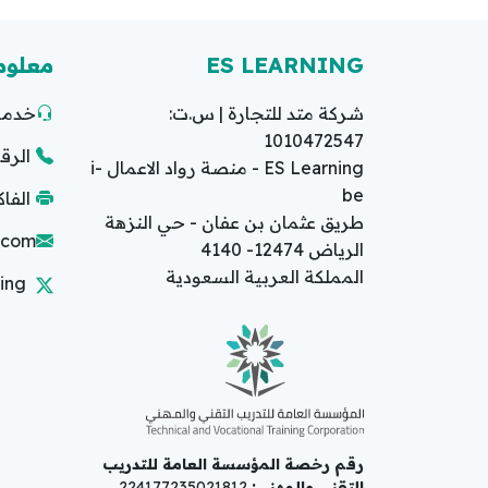
ES LEARNING
معلوم
شركة متد للتجارة | س.ت:
خدمة 
1010472547
الرقم ا
ES Learning - منصة رواد الاعمال i-
be
الفاكس: 2
طريق عثمان بن عفان - حي النزهة
g.com
الرياض 12474- 4140
المملكة العربية السعودية
ing
رقم رخصة المؤسسة العامة للتدريب
التقني والمهني:
224177235021812