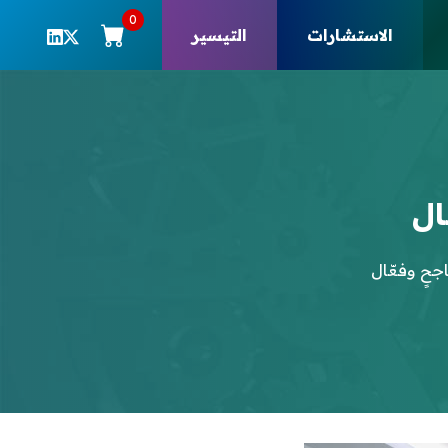
0
الاستشارات
التيسير
ال
جحٍ وفعّال