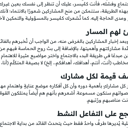
جتماع وفشله، فأنت كمُيسر، عليك أن تنظر إلى نفسك بعين غيرك
هذه الطريقة، ستتمكن من منح المشاركين شعورًا بالانتماء؛ لأنك
مدى الحاجة إليه. كما تُشعرك كمُيسر بالمسؤولية والتمكين لأخذ 
 وبعد إخبار المشاركين بالغرض منه، من الواجب أن تُخبرهم بالفائ
دة مشاركتهم وأهميتها، بالإضافة إلى بث روح الحماسة فيهم من
 مبدعًا في طريقة البدء بالاجتماع واختر مواضيع مثيرة للاهتما
مخاطب (أنت، أنتم، أهدافك، أهدافكم… إلخ) لا بصيغة المتكلّم (أنا، 
 مشاركٍ بأهمية دوره وأن كل أفكاره موضع عنايةٍ واهتمام مهم
أصواتهم ستكون مسموعة. أشعرهم بأنهم هم أيضاً يمتلكون القوة ل
 كانت مناصبهم ورُتبهم.
ة يُديرها طرفٌ واحدٌ فقط حيث يتحدث القائد من بداية الاجتماع 