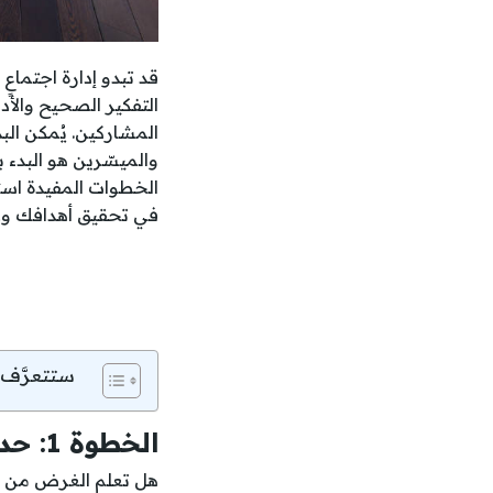
قد تبدو إدارة اجتماع
التفكير الصحيح والأد
المشاركين. يُمكن البد
والميسّرين هو البدء 
في تحقيق أهدافك وع
ستتعرَّف 
الخطوة 1: حدد
هل تعلم الغرض من و