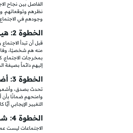
الفاصل بين نجاح الا
نظرهم وتوقعاتهم. وب
وجودهم في الاجتماع و
الخطوة 2: هيئ لهم المسار
قبل أن تبدأ الاجتماع
منه هم شخصيًا، وفائ
بمخرجات الاجتماع. كن
إليهم دائماً بصيغة ال
الخطوة 3: أضف قيمة لكل مشارك
تحدث بصدق، وأشعر كل
وامنحهم ضمانًا بأن 
التغيير الإيجابي أيًّا
الخطوة 4: شجع على التفاعل النشط
الاجتماعات ليست عملي