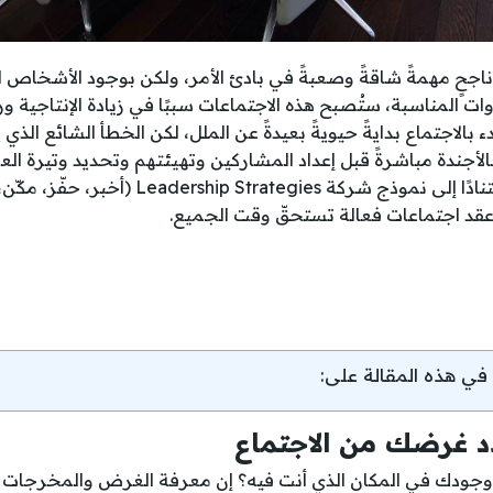
ٍ ناجحٍ مهمةً شاقةً وصعبةً في بادئ الأمر، ولكن بوجود الأشخاص
وات المناسبة، ستُصبح هذه الاجتماعات سببًا في زيادة الإنتاجية 
ء بالاجتماع بدايةً حيويةً بعيدةً عن الملل، لكن الخطأ الشائع الذي
بالأجندة مباشرةً قبل إعداد المشاركين وتهيئتهم وتحديد وتيرة ا
الخطوات المفيدة استنادًا إلى نموذج شركة egies
قد اجتماعات فعالة تستحقّ وقت الجميع.
في هذه المقالة على:
غرضك من الاجتماع
جودك في المكان الذي أنت فيه؟ إن معرفة الغرض والمخرجات ال