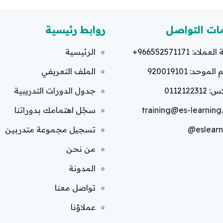
ات التواصل
روابط رئيسية
العملاء:
+966552571171
الرئيسية
لموحد: 920019101
الملف التعريفي
011212231
جدول الدورات التدريبية
training@es-learnin
سجّل اهتمامك بدوراتنا
@eslearn
تسجيل مجموعة متدربين
من نحن
المدونة
تواصل معنا
عملاؤنا