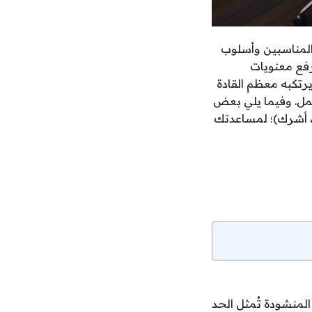
 المناسبين وأسلوب
ورفع معنويات
 يرتكبه معظم القادة
لعمل. وفيما يلي بعض
Leadership Strat (أخبر، حفّز، مكّن، أشرك)؛ لمساعدتك
منشودة تُمثل الحد