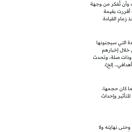
 وأن تُفكر من وجهة
 أقررت بقيمة
زمام القيادة.
دة التي سيجنونها
 خلال إخبارهم
م وذات صلة، وتحدث
أهدافي… إلخ).
ا كان حجمها،
لتأثير وإحداث
وحتى نهايته ولا