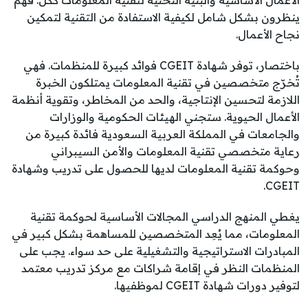
الأعمال الأساسية والبنية التحتية لتقنية المعلومات ككل. فهم
ينظرون بشكل شامل لكيفية الاستفادة من التقنية لتمكين
نجاح الأعمال.
باختصار، توفر شهادة CGEIT فوائد كبيرة للمنظمات. فهي
تُخرّج متخصصين في تقنية المعلومات يمتلكون الخبرة
اللازمة لتحسين الإنتاجية، والحد من المخاطر، وتقوية أنظمة
الأعمال الحيوية. ستجني الهيئات الحكومية والوزارات
والجامعات في المملكة العربية السعودية فائدة كبيرة من
رعاية متخصصي تقنية المعلومات والأمن السيبراني
وحوكمة تقنية المعلومات لديها للحصول على تدريب وشهادة
CGEIT.
يغطي المنهج الدراسي المجالات الأساسية لحوكمة تقنية
المعلومات، مما يُعِد المتخصصين للمساهمة بشكل كبير في
المبادرات الاستراتيجية والتشغيلية على حد سواء. يجب على
المنظمات النظر في إقامة شراكات مع مركز تدريب معتمد
لتوفير دورات شهادة CGEIT لموظفيها.