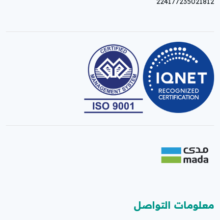
224177235021812
معلومات التواصل