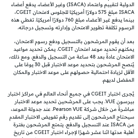
الدولية لتقييم واعتماد (ISACA) وغير الأعضاء. يدفع أعضاء
ISACA مبلغ 575 دولارًا أمريكيًا للجلوس لامتحان CGEIT،
بينما يدفع غير الأعضاء مبلغ 760 دولارًا أمريكيًا. تغطي هذه
الرسوم تكلفة تطوير الامتحان وإدارته وتسجيل درجاته.
بعد أن يقوم المرشحون بالتسجيل ودفع رسوم الامتحان،
يمكنهم تحديد موعد امتحان CGEIT. يمكن تحديد مواعيد
الامتحان عادةً بعد 48 ساعة من التسجيل والدفع. ومع ذلك،
يُنصح المرشحون بتحديد موعد الاختبار قبل 30 يومًا على
الأقل لزيادة احتمالية حصولهم على موعد الاختبار والمكان
المفضل لديهم.
يُجرى اختبار CGEIT في جميع أنحاء العالم في مراكز اختبار
بيرسون VUE. يجب على المرشحين تحديد موعد الاختبار
مباشرةً من خلال شركة Pearson VUE. عند جدولة الموعد،
سيحتاج المرشحون إلى تقديم رقم تفويض الاختبار المقدم
من ISACA عند التسجيل والدفع. يتمتع المرشحون بفترة
أهلية مدتها اثنا عشر شهرًا لإجراء اختبار CGEIT من تاريخ