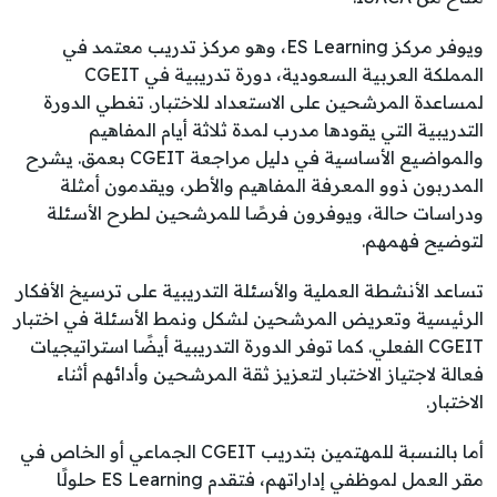
ويوفر مركز ES Learning، وهو مركز تدريب معتمد في
المملكة العربية السعودية، دورة تدريبية في CGEIT
لمساعدة المرشحين على الاستعداد للاختبار. تغطي الدورة
التدريبية التي يقودها مدرب لمدة ثلاثة أيام المفاهيم
والمواضيع الأساسية في دليل مراجعة CGEIT بعمق. يشرح
المدربون ذوو المعرفة المفاهيم والأطر، ويقدمون أمثلة
ودراسات حالة، ويوفرون فرصًا للمرشحين لطرح الأسئلة
لتوضيح فهمهم.
تساعد الأنشطة العملية والأسئلة التدريبية على ترسيخ الأفكار
الرئيسية وتعريض المرشحين لشكل ونمط الأسئلة في اختبار
CGEIT الفعلي. كما توفر الدورة التدريبية أيضًا استراتيجيات
فعالة لاجتياز الاختبار لتعزيز ثقة المرشحين وأدائهم أثناء
الاختبار.
أما بالنسبة للمهتمين بتدريب CGEIT الجماعي أو الخاص في
مقر العمل لموظفي إداراتهم، فتقدم ES Learning حلولًا