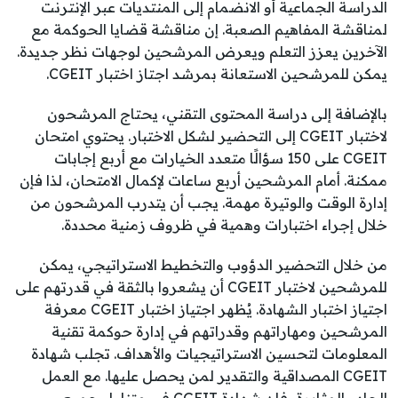
الدراسة الجماعية أو الانضمام إلى المنتديات عبر الإنترنت
لمناقشة المفاهيم الصعبة. إن مناقشة قضايا الحوكمة مع
الآخرين يعزز التعلم ويعرض المرشحين لوجهات نظر جديدة.
يمكن للمرشحين الاستعانة بمرشد اجتاز اختبار CGEIT.
بالإضافة إلى دراسة المحتوى التقني، يحتاج المرشحون
لاختبار CGEIT إلى التحضير لشكل الاختبار. يحتوي امتحان
CGEIT على 150 سؤالًا متعدد الخيارات مع أربع إجابات
ممكنة. أمام المرشحين أربع ساعات لإكمال الامتحان، لذا فإن
إدارة الوقت والوتيرة مهمة. يجب أن يتدرب المرشحون من
خلال إجراء اختبارات وهمية في ظروف زمنية محددة.
من خلال التحضير الدؤوب والتخطيط الاستراتيجي، يمكن
للمرشحين لاختبار CGEIT أن يشعروا بالثقة في قدرتهم على
اجتياز اختبار الشهادة. يُظهر اجتياز اختبار CGEIT معرفة
المرشحين ومهاراتهم وقدراتهم في إدارة حوكمة تقنية
المعلومات لتحسين الاستراتيجيات والأهداف. تجلب شهادة
CGEIT المصداقية والتقدير لمن يحصل عليها. مع العمل