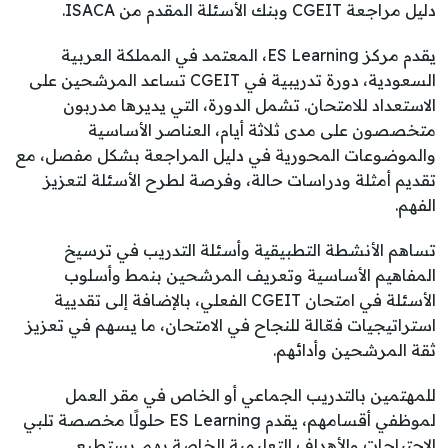
دليل مراجعة CGEIT وبنك الأسئلة المقدم من ISACA.
يقدم مركز ES Learning، المعتمد في المملكة العربية
السعودية، دورة تدريبية في CGEIT تساعد المرشحين على
الاستعداد للامتحان. تشمل الدورة، التي يديرها مدربون
متخصصون على مدى ثلاثة أيام، العناصر الأساسية
والموضوعات المحورية في دليل المراجعة بشكل مفصل، مع
تقديم أمثلة ودراسات حالة، وفرصة لطرح الأسئلة لتعزيز
الفهم.
تساهم الأنشطة التطبيقية وأسئلة التدريب في ترسيخ
المفاهيم الأساسية وتعريف المرشحين بنمط وأسلوب
الأسئلة في امتحان CGEIT الفعلي، بالإضافة إلى تقديية
استراتيجيات فعّالة للنجاح في الامتحان، ما يسهم في تعزيز
ثقة المرشحين وأدائهم.
للمهتمين بالتدريب الجماعي أو الخاص في مقر العمل
لموظفي أقسامهم، يقدم ES Learning حلولًا مخصصة تلبي
الاحتياجات والأهداف التعليمية الخاصة بهم. يستطيع