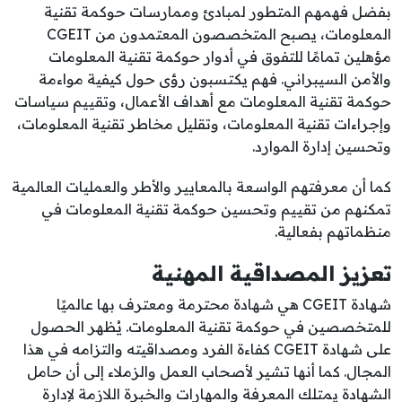
بفضل فهمهم المتطور لمبادئ وممارسات حوكمة تقنية
المعلومات، يصبح المتخصصون المعتمدون من CGEIT
مؤهلين تمامًا للتفوق في أدوار حوكمة تقنية المعلومات
والأمن السيبراني. فهم يكتسبون رؤى حول كيفية مواءمة
حوكمة تقنية المعلومات مع أهداف الأعمال، وتقييم سياسات
وإجراءات تقنية المعلومات، وتقليل مخاطر تقنية المعلومات،
وتحسين إدارة الموارد.
كما أن معرفتهم الواسعة بالمعايير والأطر والعمليات العالمية
تمكنهم من تقييم وتحسين حوكمة تقنية المعلومات في
منظماتهم بفعالية.
تعزيز المصداقية المهنية
شهادة CGEIT هي شهادة محترمة ومعترف بها عالميًا
للمتخصصين في حوكمة تقنية المعلومات. يُظهر الحصول
على شهادة CGEIT كفاءة الفرد ومصداقيته والتزامه في هذا
المجال. كما أنها تشير لأصحاب العمل والزملاء إلى أن حامل
الشهادة يمتلك المعرفة والمهارات والخبرة اللازمة لإدارة