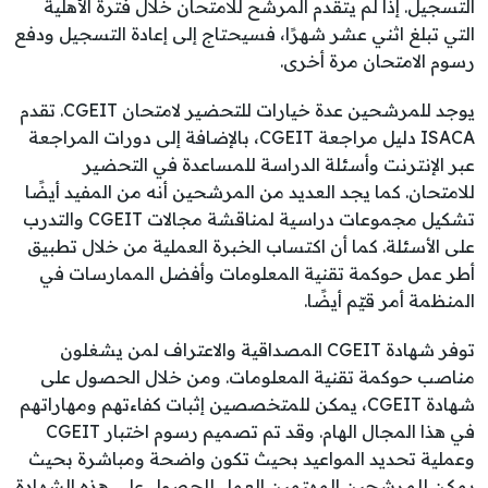
التسجيل. إذا لم يتقدم المرشح للامتحان خلال فترة الأهلية
التي تبلغ اثني عشر شهرًا، فسيحتاج إلى إعادة التسجيل ودفع
رسوم الامتحان مرة أخرى.
يوجد للمرشحين عدة خيارات للتحضير لامتحان CGEIT. تقدم
ISACA دليل مراجعة CGEIT، بالإضافة إلى دورات المراجعة
عبر الإنترنت وأسئلة الدراسة للمساعدة في التحضير
للامتحان. كما يجد العديد من المرشحين أنه من المفيد أيضًا
تشكيل مجموعات دراسية لمناقشة مجالات CGEIT والتدرب
على الأسئلة. كما أن اكتساب الخبرة العملية من خلال تطبيق
أطر عمل حوكمة تقنية المعلومات وأفضل الممارسات في
المنظمة أمر قيّم أيضًا.
توفر شهادة CGEIT المصداقية والاعتراف لمن يشغلون
مناصب حوكمة تقنية المعلومات. ومن خلال الحصول على
شهادة CGEIT، يمكن للمتخصصين إثبات كفاءتهم ومهاراتهم
في هذا المجال الهام. وقد تم تصميم رسوم اختبار CGEIT
وعملية تحديد المواعيد بحيث تكون واضحة ومباشرة بحيث
يمكن للمرشحين المهتمين العمل للحصول على هذه الشهادة