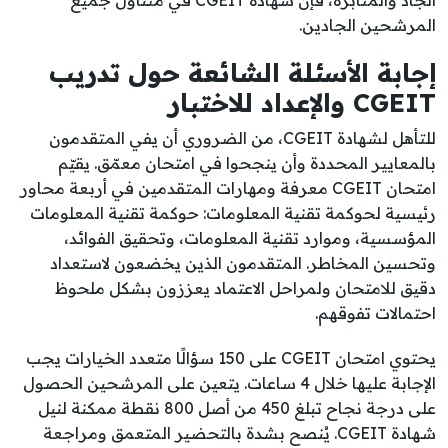
الجاد والمثابرة، فإن شهادة CGEIT في متناول جميع
المرشحين الجادين.
إجابة الأسئلة الشائعة حول تدريب
CGEIT والإعداد للاختبار
للتأهل لشهادة CGEIT، من الضروري أن يفي المتقدمون
بالمعايير المحددة وأن ينجحوا في امتحان معمّق. يقيّم
امتحان CGEIT معرفة ومهارات المتقدمين في أربعة محاور
رئيسية لحوكمة تقنية المعلومات: حوكمة تقنية المعلومات
المؤسسية، وموارد تقنية المعلومات، وتحقيق الفوائد،
وتحسين المخاطر. المتقدمون الذين يخضعون لاستعداد
دقيق للامتحان ولمراحل الاعتماد يعززون بشكل ملحوظ
احتمالات تفوقهم.
يحتوي امتحان CGEIT على 150 سؤالًا متعدد الخيارات يجب
الإجابة عليها خلال 4 ساعات. يتعين على المرشحين الحصول
على درجة نجاح تبلغ 450 من أصل 800 نقطة ممكنة لنيل
شهادة CGEIT. يُنصح بشدة بالتحضير المتعمق ومراجعة