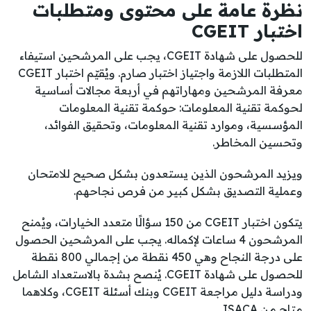
نظرة عامة على محتوى ومتطلبات
اختبار CGEIT
للحصول على شهادة CGEIT، يجب على المرشحين استيفاء
المتطلبات اللازمة واجتياز اختبار صارم. ويُقيّم اختبار CGEIT
معرفة المرشحين ومهاراتهم في أربعة مجالات أساسية
لحوكمة تقنية المعلومات: حوكمة تقنية المعلومات
المؤسسية، وموارد تقنية المعلومات، وتحقيق الفوائد،
وتحسين المخاطر.
ويزيد المرشحون الذين يستعدون بشكل صحيح للامتحان
وعملية التصديق بشكل كبير من فرص نجاحهم.
يتكون اختبار CGEIT من 150 سؤالًا متعدد الخيارات، ويُمنح
المرشحون 4 ساعات لإكماله. يجب على المرشحين الحصول
على درجة النجاح وهي 450 نقطة من إجمالي 800 نقطة
للحصول على شهادة CGEIT. يُنصح بشدة بالاستعداد الشامل
ودراسة دليل مراجعة CGEIT وبنك أسئلة CGEIT، وكلاهما
متاح من ISACA.