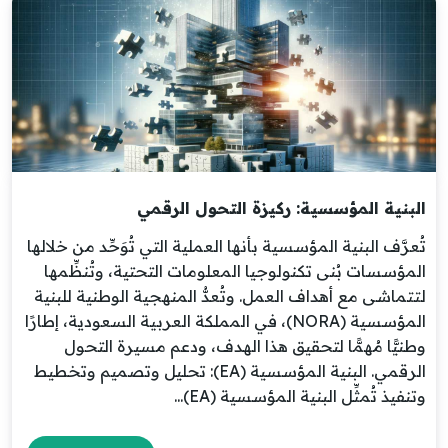
البنية المؤسسية: ركيزة التحول الرقمي
تُعرَّف البنية المؤسسية بأنها العملية التي تُوَحِّد من خلالها
المؤسسات بُنى تكنولوجيا المعلومات التحتية، وتُنظِّمها
لتتماشى مع أهداف العمل. وتُعدُّ المنهجية الوطنية للبنية
المؤسسية (NORA)، في المملكة العربية السعودية، إطارًا
وطنيًّا مُهمًّا لتحقيق هذا الهدف، ودعم مسيرة التحول
الرقمي. البنية المؤسسية (EA): تحليل وتصميم وتخطيط
وتنفيذ تُمثِّل البنية المؤسسية (EA)...