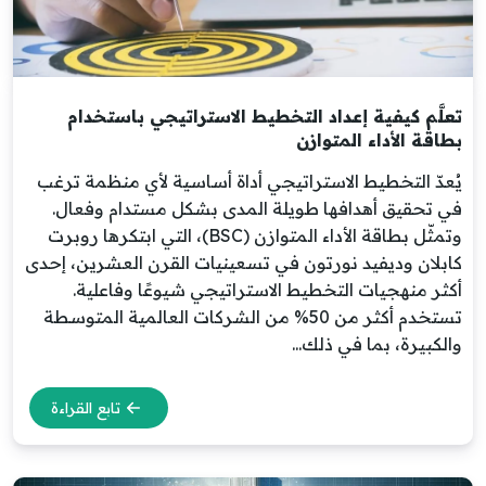
تعلَّم كيفية إعداد التخطيط الاستراتيجي باستخدام
بطاقة الأداء المتوازن
يُعدّ التخطيط الاستراتيجي أداة أساسية لأي منظمة ترغب
في تحقيق أهدافها طويلة المدى بشكل مستدام وفعال.
وتمثّل بطاقة الأداء المتوازن (BSC)، التي ابتكرها روبرت
كابلان وديفيد نورتون في تسعينيات القرن العشرين، إحدى
أكثر منهجيات التخطيط الاستراتيجي شيوعًا وفاعلية.
تستخدم أكثر من 50% من الشركات العالمية المتوسطة
والكبيرة، بما في ذلك...
تابع القراءة