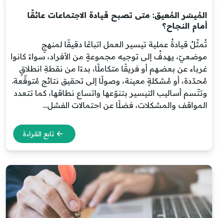
المُيسّر المُعيق: متى تصبح قيادة الاجتماعات عائقًا
أمام النجاح؟
تُمثّلُ قيادةُ عملية تيسير العمل اتباعًا دقيقًا لمنهجٍ
موضعيّ، يهدفُ إلى توجيه مجموعةٍ من الأفراد، سواءً كانوا
غرباء عن بعضهم أو فريقًا متكاملًا، بدءًا من نقطةِ انطلاقٍ
مُحدّدة، أو مُشكلةٍ معينة، وصولًا إلى تحقيق نتائج مُتوقّعة.
وتتّسم أساليب التيسير بتنوّعها واتساع نطاقها، كما تتعدد
المواقف والمشكلات، فضلًا عن احتمالات الفشل...
تابع القراءة