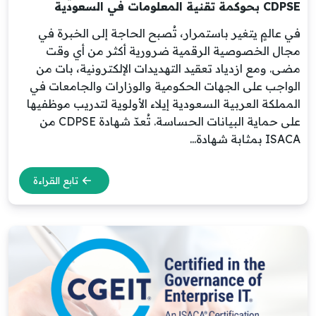
CDPSE بحوكمة تقنية المعلومات في السعودية
في عالمٍ يتغير باستمرار، تُصبح الحاجة إلى الخبرة في
مجال الخصوصية الرقمية ضرورية أكثر من أي وقت
مضى. ومع ازدياد تعقيد التهديدات الإلكترونية، بات من
الواجب على الجهات الحكومية والوزارات والجامعات في
المملكة العربية السعودية إيلاء الأولوية لتدريب موظفيها
على حماية البيانات الحساسة. تُعدّ شهادة CDPSE من
ISACA بمثابة شهادة...
تابع القراءة